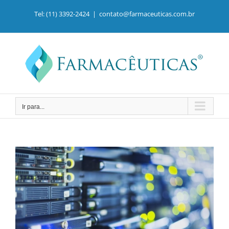
Ir
para
Tel: (11) 3392-2424
|
contato@farmaceuticas.com.br
o
conteúdo
Ir para...