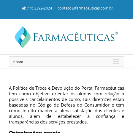
Ir
para
Tel: (11) 3392-2424
|
contato@farmaceuticas.com.br
o
conteúdo
Ir para...
A Política de Troca e Devolução do Portal Farmacêuticas
tem como objetivo orientar os alunos com relação à
possíveis cancelamentos de curso. Tais diretrizes estão
baseadas no Código de Defesa do Consumidor e tem
como intuito manter a plena satisfação dos clientes e
alunos, além de estabelecer a confiança e
transparências dos serviços prestados.
Orientações gerais