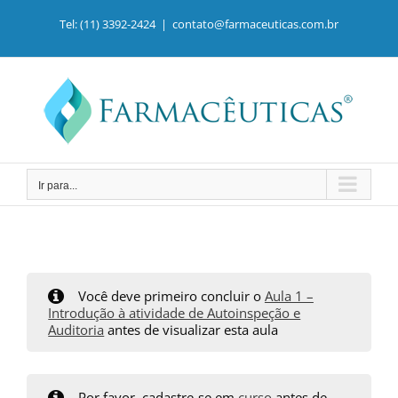
Ir
para
Tel: (11) 3392-2424
|
contato@farmaceuticas.com.br
o
conteúdo
Ir para...
Você deve primeiro concluir o
Aula 1 –
Introdução à atividade de Autoinspeção e
Auditoria
antes de visualizar esta aula
Por favor, cadastre-se em
curso
antes de