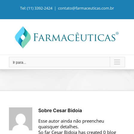
Ir
para
Tel: (11) 3392-2424
|
contato@farmaceuticas.com.br
o
conteúdo
Ir para...
Sobre
Cesar Bidoia
Esse autor ainda não preencheu
quaisquer detalhes.
So far Cesar Bidoia has created 0 blog