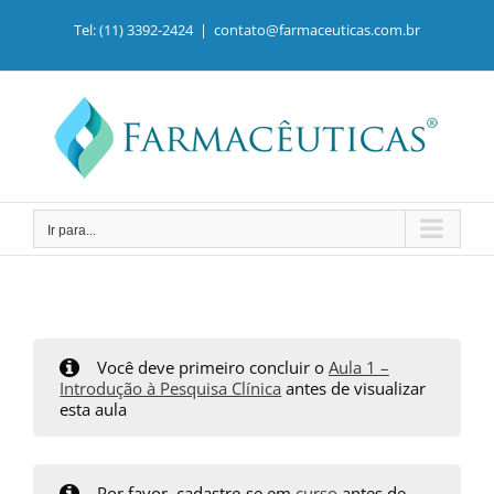
Ir
para
Tel: (11) 3392-2424
|
contato@farmaceuticas.com.br
o
conteúdo
Ir para...
Você deve primeiro concluir o
Aula 1 –
Introdução à Pesquisa Clínica
antes de visualizar
esta aula
Por favor, cadastre-se em
curso
antes de