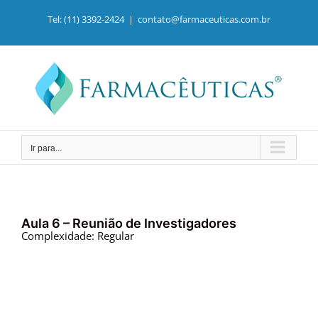
Ir
para
Tel: (11) 3392-2424
|
contato@farmaceuticas.com.br
o
conteúdo
Ir para...
Aula 6 – Reunião de Investigadores
Complexidade: Regular