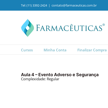
Ir
Tel: (11) 3392-2424
|
contato@farmaceuticas.com.br
para
o
conteúdo
Cursos
Minha Conta
Finalizar Compra
Aula 4 – Evento Adverso e Segurança
Complexidade: Regular